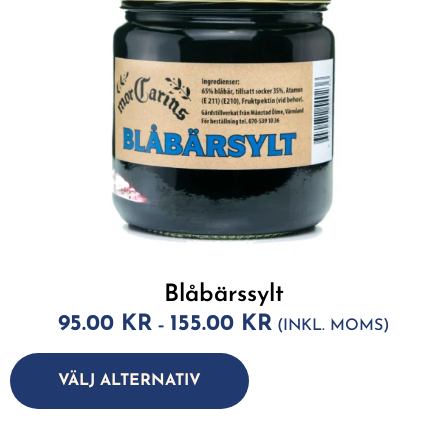
Blåbärssylt
95.00
KR
155.00
KR
–
(INKL. MOMS)
A
lt
VÄLJ ALTERNATIV
e
r
n
a