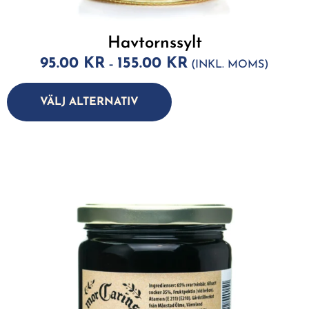
Havtornssylt
95.00
KR
155.00
KR
–
(INKL. MOMS)
A
lt
VÄLJ ALTERNATIV
e
r
n
a
ti
v
e
: