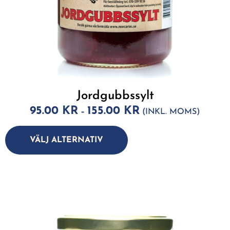
Jordgubbssylt
95.00
KR
155.00
KR
–
(INKL. MOMS)
A
lt
VÄLJ ALTERNATIV
e
r
n
a
ti
v
e
: