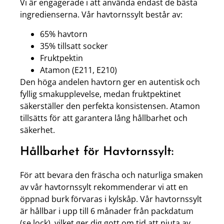
Vi är engagerade i att använda endast de bästa
ingredienserna. Vår havtornssylt består av:
65% havtorn
35% tillsatt socker
Fruktpektin
Atamon (E211, E210)
Den höga andelen havtorn ger en autentisk och
fyllig smakupplevelse, medan fruktpektinet
säkerställer den perfekta konsistensen. Atamon
tillsätts för att garantera lång hållbarhet och
säkerhet.
Hållbarhet för Havtornssylt:
För att bevara den fräscha och naturliga smaken
av vår havtornssylt rekommenderar vi att en
öppnad burk förvaras i kylskåp. Vår havtornssylt
är hållbar i upp till 6 månader från packdatum
(se lock), vilket ger dig gott om tid att njuta av