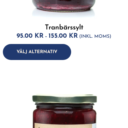
Tranbärssylt
95.00
KR
155.00
KR
–
(INKL. MOMS)
A
lt
VÄLJ ALTERNATIV
e
r
n
a
ti
v
e
: