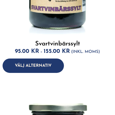
Svartvinbärssylt
95.00
KR
155.00
KR
–
(INKL. MOMS)
A
lt
VÄLJ ALTERNATIV
e
r
n
a
ti
v
e
: