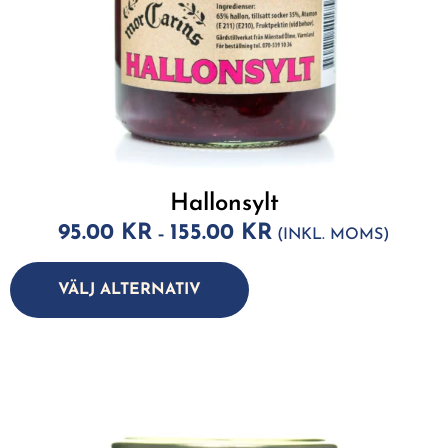
Hallonsylt
95.00
KR
155.00
KR
–
(INKL. MOMS)
A
lt
VÄLJ ALTERNATIV
e
r
n
a
ti
v
e
: