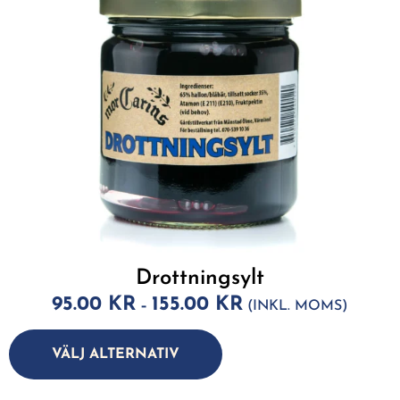
Drottningsylt
95.00
KR
155.00
KR
–
(INKL. MOMS)
A
lt
VÄLJ ALTERNATIV
e
r
n