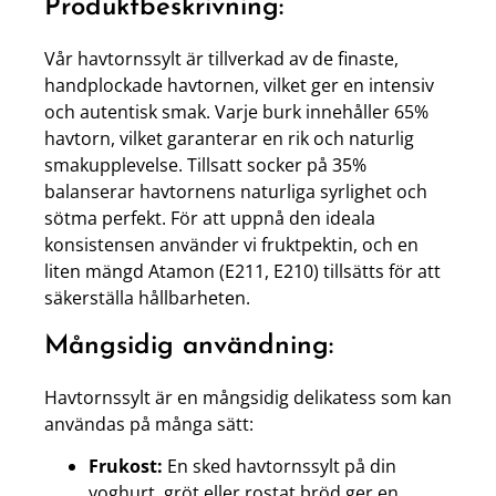
Produktbeskrivning:
Vår havtornssylt är tillverkad av de finaste,
handplockade havtornen, vilket ger en intensiv
och autentisk smak. Varje burk innehåller 65%
havtorn, vilket garanterar en rik och naturlig
smakupplevelse. Tillsatt socker på 35%
balanserar havtornens naturliga syrlighet och
sötma perfekt. För att uppnå den ideala
konsistensen använder vi fruktpektin, och en
liten mängd Atamon (E211, E210) tillsätts för att
säkerställa hållbarheten.
Mångsidig användning:
Havtornssylt är en mångsidig delikatess som kan
användas på många sätt:
Frukost:
En sked havtornssylt på din
yoghurt, gröt eller rostat bröd ger en