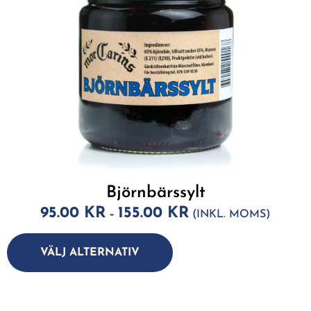
Björnbärssylt
95.00
KR
155.00
KR
–
(INKL. MOMS)
A
lt
VÄLJ ALTERNATIV
e
r
n
a
ti