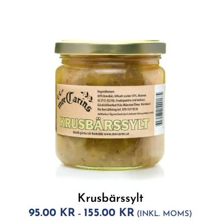
ti
v
e
:
Krusbärssylt
95.00
KR
155.00
KR
–
(INKL. MOMS)