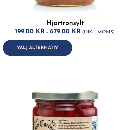
Hjortronsylt
199.00
KR
679.00
KR
–
(INKL. MOMS)
A
lt
VÄLJ ALTERNATIV
e
r
n
a
ti
v
e
: