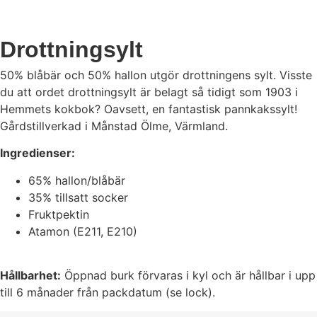
Drottningsylt
50% blåbär och 50% hallon utgör drottningens sylt. Visste
du att ordet drottningsylt är belagt så tidigt som 1903 i
Hemmets kokbok? Oavsett, en fantastisk pannkakssylt!
Gårdstillverkad i Månstad Ölme, Värmland.
Ingredienser:
65% hallon/blåbär
35% tillsatt socker
Fruktpektin
Atamon (E211, E210)
Hållbarhet:
Öppnad burk förvaras i kyl och är hållbar i upp
till 6 månader från packdatum (se lock).