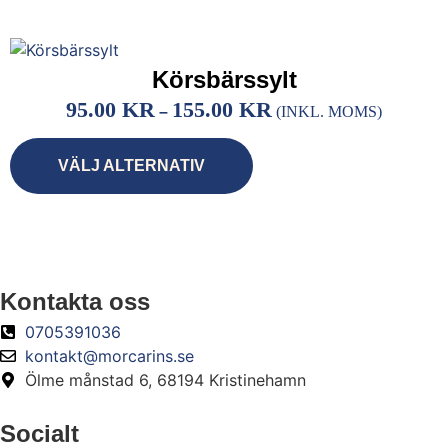
Körsbärssylt
95.00
KR
155.00
KR
–
(INKL. MOMS)
VÄLJ ALTERNATIV
Kontakta oss
0705391036
kontakt@morcarins.se
Ölme månstad 6, 68194 Kristinehamn
Socialt