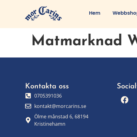
Hem
Webbsho
Matmarknad W
Kontakta oss
Social
0705391036
kontakt@morcarins.se
Ölme månstad 6, 68194
Kristinehamn